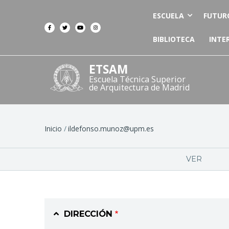
ESCUELA
FUTUR
BIBLIOTECA
INTE
ETSAM
Escuela Técnica Superior
de Arquitectura de Madrid
Ruta
Inicio
ildefonso.munoz@upm.es
de
Solapas
VER
navegación
principales
DIRECCIÓN