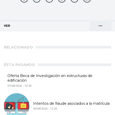
•••
VER
(SOLAPA ACTIVA)
Solapas
AGENDA DE DIRECCIONES
principales
RELACIONADO
ÉSTA PASANDO
Oferta Beca de Investigación en estructuras de
edificación
07/08/2026 - 14:39
Intentos de fraude asociados a la matrícula
04/08/2026 - 12:25