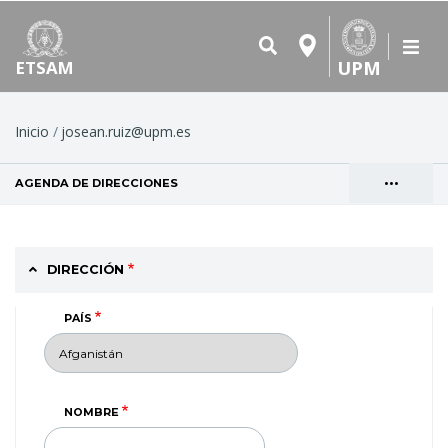
UPM
ETSAM
Ruta
Inicio
josean.ruiz@upm.es
de
•••
AGENDA DE DIRECCIONES
(SOLAPA ACTIVA)
navegación
Solapas
VER
principales
DIRECCIÓN
PAÍS
NOMBRE