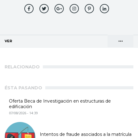
•••
VER
(SOLAPA ACTIVA)
Solapas
AGENDA DE DIRECCIONES
principales
RELACIONADO
ÉSTA PASANDO
Oferta Beca de Investigación en estructuras de
edificación
07/08/2026 - 14:39
Intentos de fraude asociados a la matrícula