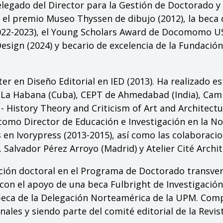
elegado del Director para la Gestión de Doctorado y
n el premio Museo Thyssen de dibujo (2012), la beca
2022-2023), el Young Scholars Award de Docomomo US
sign (2024) y becario de excelencia de la Fundación
er en Diseño Editorial en IED (2013). Ha realizado e
de La Habana (Cuba), CEPT de Ahmedabad (India), Camb
 - History Theory and Criticism of Art and Architect
 como Director de Educación e Investigación en la 
 en Ivorypress (2013-2015), así como las colaboraci
Salvador Pérez Arroyo (Madrid) y Atelier Cité Archite
ción doctoral en el Programa de Doctorado transve
 con el apoyo de una beca Fulbright de Investigación
beca de la Delegación Norteamérica de la UPM. Comp
ales y siendo parte del comité editorial de la Revi