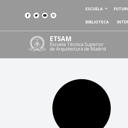
ESCUELA
FUTUR
BIBLIOTECA
INTE
ETSAM
Escuela Técnica Superior
de Arquitectura de Madrid