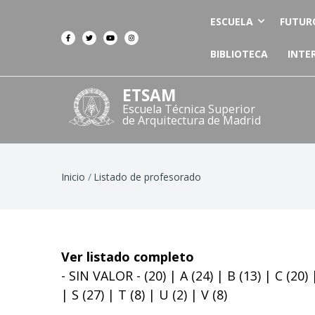
ESCUELA
FUTUR
BIBLIOTECA
INTE
ETSAM
Escuela Técnica Superior
de Arquitectura de Madrid
Ruta
Inicio
Listado de profesorado
de
navegación
Ver listado completo
- SIN VALOR -
(20)
|
A
(24)
|
B
(13)
|
C
(20)
|
S
(27)
|
T
(8)
|
U
(2)
|
V
(8)