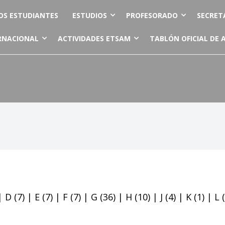
OS ESTUDIANTES
ESTUDIOS
PROFESORADO
SECRET
RNACIONAL
ACTIVIDADES ETSAM
TABLÓN OFICIAL DE 
|
D
(7)
|
E
(7)
|
F
(7)
|
G
(36)
|
H
(10)
|
J
(4)
|
K
(1)
|
L
(