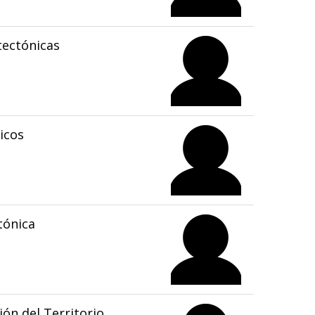
tectónicas
icos
tónica
ón del Territorio