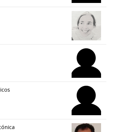
icos
tónica