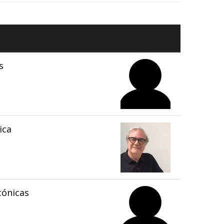
s
ica
tónicas