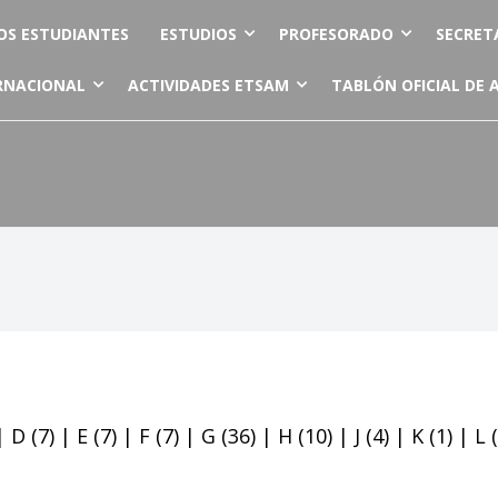
OS ESTUDIANTES
ESTUDIOS
PROFESORADO
SECRET
RNACIONAL
ACTIVIDADES ETSAM
TABLÓN OFICIAL DE 
|
D
(7)
|
E
(7)
|
F
(7)
|
G
(36)
|
H
(10)
|
J
(4)
|
K
(1)
|
L
(