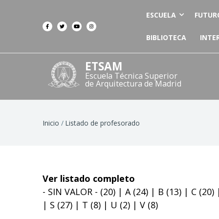
ESCUELA
FUTUR
BIBLIOTECA
INTE
ETSAM
Escuela Técnica Superior
de Arquitectura de Madrid
Ruta
Inicio
Listado de profesorado
de
navegación
Ver listado completo
- SIN VALOR -
(20)
|
A
(24)
|
B
(13)
|
C
(20)
|
S
(27)
|
T
(8)
|
U
(2)
|
V
(8)