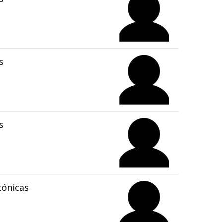
s
s
tónicas