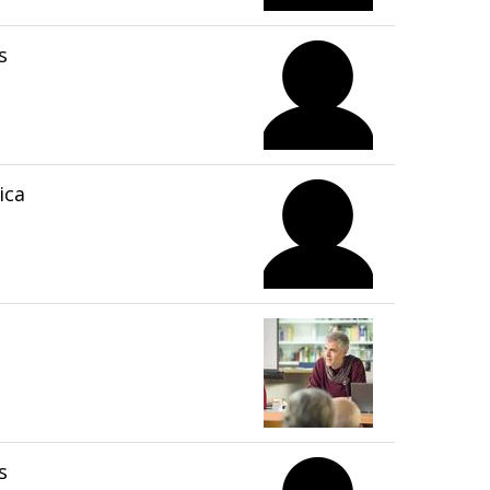
s
ica
s