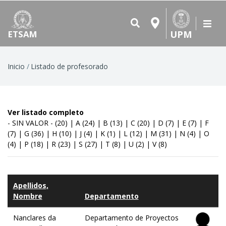
UPM
ETSAM
Ruta
Inicio
Listado de profesorado
de
navegación
Ver listado completo
- SIN VALOR -
(20)
|
A
(24)
|
B
(13)
|
C
(20)
|
D
(7)
|
E
(7)
|
F
(7)
|
G
(36)
|
H
(10)
|
J
(4)
|
K
(1)
|
L
(12)
|
M
(31)
|
N
(4)
|
O
(4)
|
P
(18)
|
R
(23)
|
S
(27)
|
T
(8)
|
U
(2)
|
V
(8)
Apellidos,
Nombre
Departamento
Nanclares da
Departamento de Proyectos