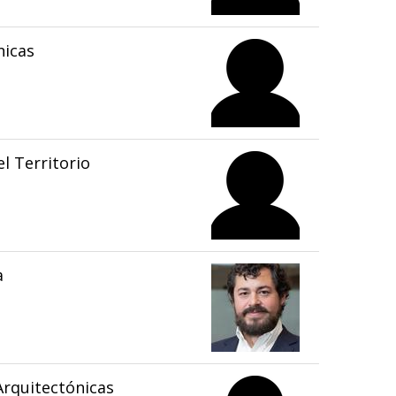
nicas
l Territorio
a
rquitectónicas