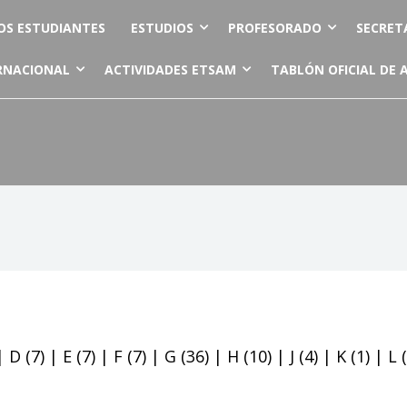
OS ESTUDIANTES
ESTUDIOS
PROFESORADO
SECRET
RNACIONAL
ACTIVIDADES ETSAM
TABLÓN OFICIAL DE 
|
D
(7)
|
E
(7)
|
F
(7)
|
G
(36)
|
H
(10)
|
J
(4)
|
K
(1)
|
L
(