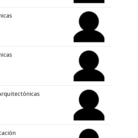
nicas
nicas
rquitectónicas
cación