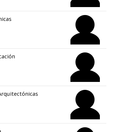
nicas
cación
rquitectónicas
a