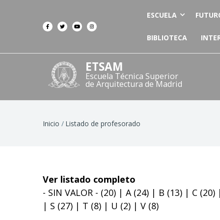
ESCUELA
FUTUR
BIBLIOTECA
INTE
ETSAM
Escuela Técnica Superior
de Arquitectura de Madrid
Ruta
Inicio
Listado de profesorado
de
navegación
Ver listado completo
- SIN VALOR -
(20)
|
A
(24)
|
B
(13)
|
C
(20)
|
S
(27)
|
T
(8)
|
U
(2)
|
V
(8)