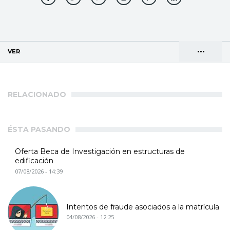
•••
VER
(SOLAPA ACTIVA)
Solapas
AGENDA DE DIRECCIONES
principales
RELACIONADO
ÉSTA PASANDO
Oferta Beca de Investigación en estructuras de
edificación
07/08/2026 - 14:39
Intentos de fraude asociados a la matrícula
04/08/2026 - 12:25