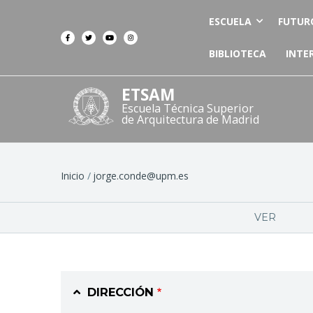
ESCUELA
FUTUR
BIBLIOTECA
INTE
ETSAM
Escuela Técnica Superior
de Arquitectura de Madrid
Ruta
Inicio
jorge.conde@upm.es
de
Solapas
VER
navegación
principales
DIRECCIÓN