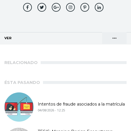
•••
VER
(SOLAPA ACTIVA)
Solapas
AGENDA DE DIRECCIONES
principales
RELACIONADO
ÉSTA PASANDO
Intentos de fraude asociados a la matrícula
04/08/2026 - 12:25