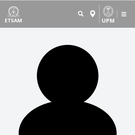
UPM
ETSAM