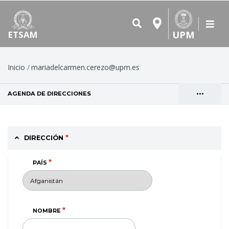
UPM
ETSAM
Ruta
Inicio
mariadelcarmen.cerezo@upm.es
de
•••
AGENDA DE DIRECCIONES
(SOLAPA ACTIVA)
navegación
Solapas
VER
principales
DIRECCIÓN
PAÍS
NOMBRE