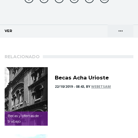
•••
VER
(SOLAPA ACTIVA)
Solapas
AGENDA DE DIRECCIONES
principales
RELACIONADO
Becas Acha Urioste
22/10/2019 - 08:43, BY
WEBETSAM
Becas y ofertas de
trabajo