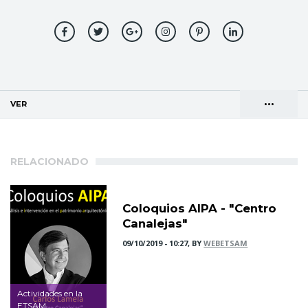
•••
VER
(SOLAPA ACTIVA)
Solapas
AGENDA DE DIRECCIONES
principales
RELACIONADO
Coloquios AIPA - "Centro
Canalejas"
09/10/2019 - 10:27, BY
WEBETSAM
Actividades en la
ETSAM