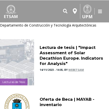
UPM
ETSAM
Departamento de Construcción y Tecnología Arquitectónicas
Lectura de tesis | "Impact
Assessment of Solar
Decathlon Europe. Indicators
for Analysis"
14/11/2023 - 14:05, BY
WEBETSAM
Lecturas de Tesis
Oferta de Beca | MAYAB -
inventario