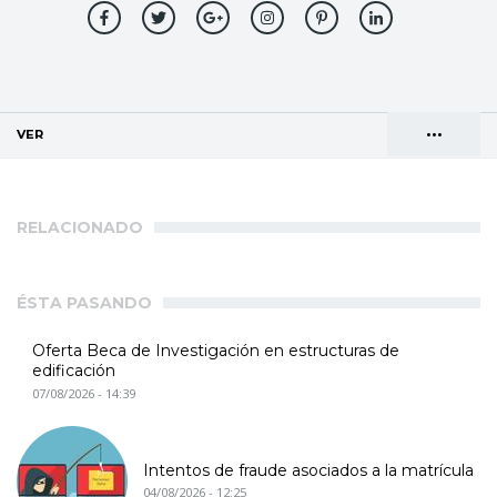
•••
VER
(SOLAPA ACTIVA)
Solapas
AGENDA DE DIRECCIONES
principales
RELACIONADO
ÉSTA PASANDO
Oferta Beca de Investigación en estructuras de
edificación
07/08/2026 - 14:39
Intentos de fraude asociados a la matrícula
04/08/2026 - 12:25