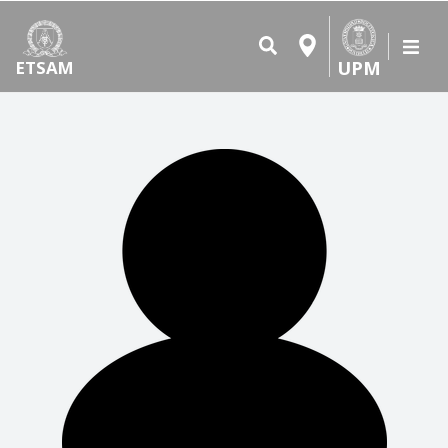
UPM
ETSAM