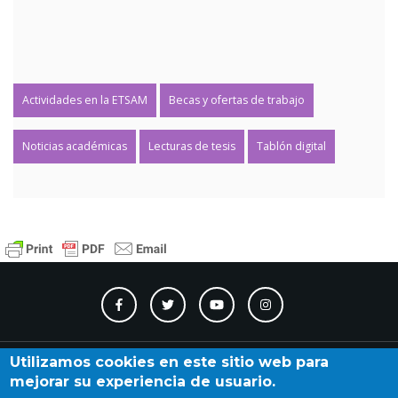
Actividades en la ETSAM
Becas y ofertas de trabajo
Noticias académicas
Lecturas de tesis
Tablón digital
Contacto
Accesibilidad
Directorio
Calendario
A_Z
Utilizamos cookies en este sitio web para
mejorar su experiencia de usuario.