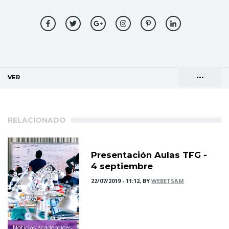
•••
VER
(SOLAPA ACTIVA)
Solapas
AGENDA DE DIRECCIONES
principales
RELACIONADO
Presentación Aulas TFG -
4 septiembre
22/07/2019 - 11:12, BY
WEBETSAM
Noticias académicas