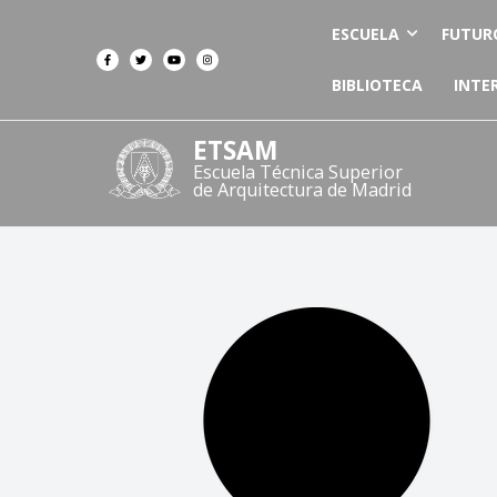
ESCUELA
FUTUR
BIBLIOTECA
INTE
ETSAM
Escuela Técnica Superior
de Arquitectura de Madrid