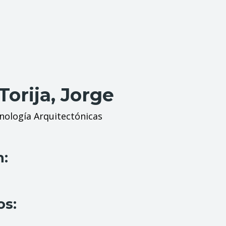
orija, Jorge
ología Arquitectónicas
n:
os: