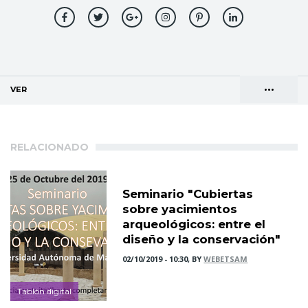
•••
VER
(SOLAPA ACTIVA)
Solapas
AGENDA DE DIRECCIONES
principales
RELACIONADO
Seminario "Cubiertas
sobre yacimientos
arqueológicos: entre el
diseño y la conservación"
02/10/2019 - 10:30, BY
WEBETSAM
Tablón digital