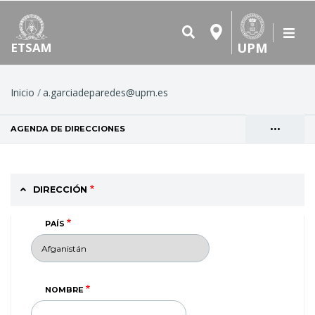
UPM
ETSAM
Ruta
Inicio
a.garciadeparedes@upm.es
de
•••
AGENDA DE DIRECCIONES
(SOLAPA ACTIVA)
navegación
Solapas
VER
principales
DIRECCIÓN
PAÍS
NOMBRE