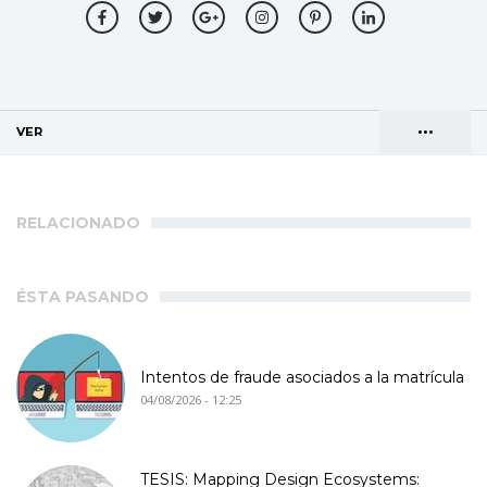
•••
VER
(SOLAPA ACTIVA)
Solapas
AGENDA DE DIRECCIONES
principales
RELACIONADO
ÉSTA PASANDO
Intentos de fraude asociados a la matrícula
04/08/2026 - 12:25
TESIS: Mapping Design Ecosystems: