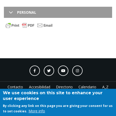
PERSONAL
Contacto
Accesibilidad
Directorio
Calendario
A_Z
We use cookies on this site to enhance your
user experience
Log in
By clicking any link on this page you are giving your consent for us
More info
to set cookies.