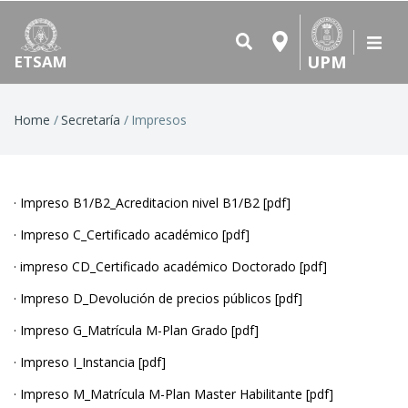
UPM
ETSAM
Breadcrumb
Home
Secretaría
Impresos
· Impreso B1/B2_Acreditacion nivel B1/B2 [
pdf
]
· Impreso C_Certificado académico [
pdf
]
· impreso CD_Certificado académico Doctorado [
pdf
]
· Impreso D_Devolución de precios públicos [
pdf
]
· Impreso G_Matrícula M-Plan Grado [
pdf
]
· Impreso I_Instancia [
pdf
]
· Impreso M_Matrícula M-Plan Master Habilitante [
pdf
]