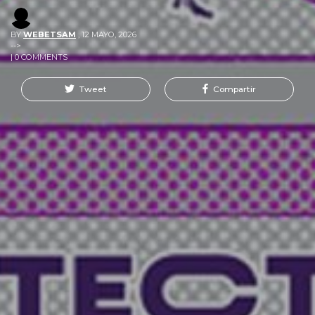
BY
WEBETSAM
,
12 MAYO, 2026
-->
| 0 COMMENTS
Tweet
Compartir