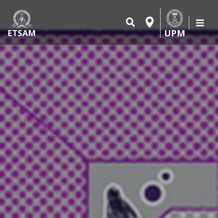
UPM
ETSAM