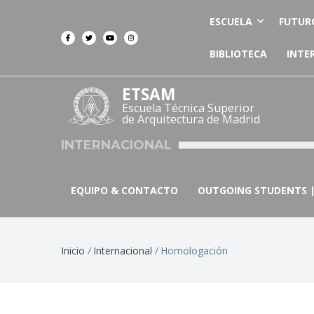
ESCUELA
FUTUR
BIBLIOTECA
INTE
ETSAM
Escuela Técnica Superior
de Arquitectura de Madrid
INTERNACIONAL
EQUIPO & CONTACTO
OUTGOING STUDENTS |
Ruta
Inicio
Internacional
Homologación
de
navegación