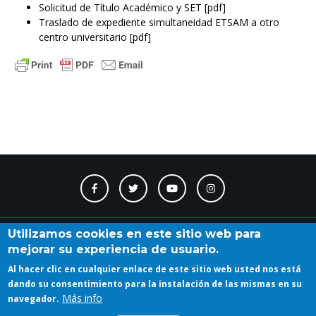
Solicitud de Título Académico y SET [pdf]
Traslado de expediente simultaneidad ETSAM a otro
centro universitario [pdf]
Contacto
Accesibilidad
Directorio
Calendario
A_Z
Utilizamos cookies en este sitio web para
mejorar su experiencia de usuario.
Al hacer clic en cualquier enlace de este sitio web usted nos está
Iniciar sesión
dando su consentimiento para la instalación de las mismas en su
Más info
navegador.