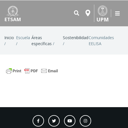
UPM
ETSAM
Ruta
Inicio
Escuela
Áreas
Sostenibilidad
Comunidades
específicas
EELISA
de
navegación