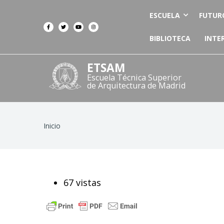
ESCUELA
FUTUR
BIBLIOTECA
INTE
ETSAM
Escuela Técnica Superior
de Arquitectura de Madrid
Ruta
Inicio
de
navegación
67 vistas