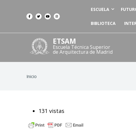
ESCUELA
FUTUR
BIBLIOTECA
INTE
ETSAM
Escuela Técnica Superior
de Arquitectura de Madrid
Ruta
Inicio
de
navegación
131 vistas