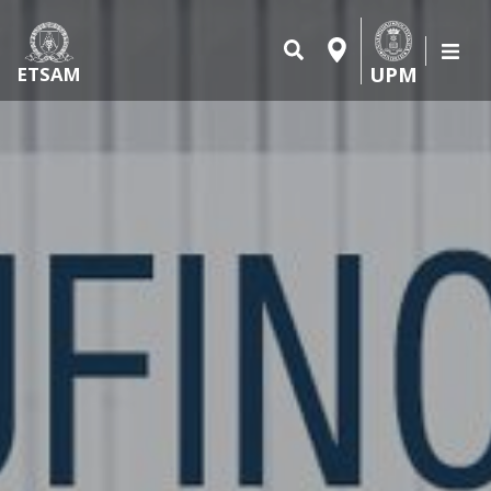
UPM
ETSAM