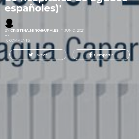
españoles)'
BY
CRISTINA.MIRO@UPM.ES
,
11 JUNIO, 2021
-->
| 0 COMMENTS
Tweet
Compartir