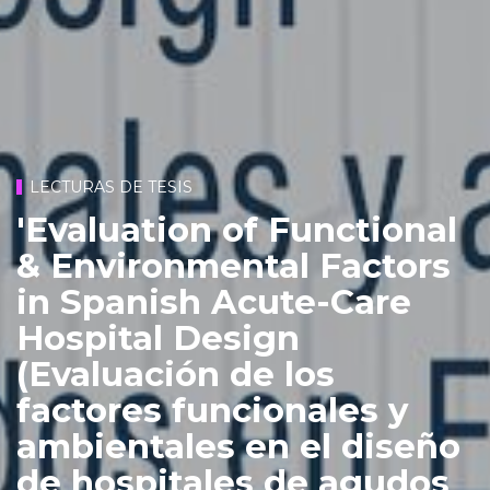
LECTURAS DE TESIS
'Evaluation of Functional
& Environmental Factors
in Spanish Acute-Care
Hospital Design
(Evaluación de los
factores funcionales y
ambientales en el diseño
de hospitales de agudos