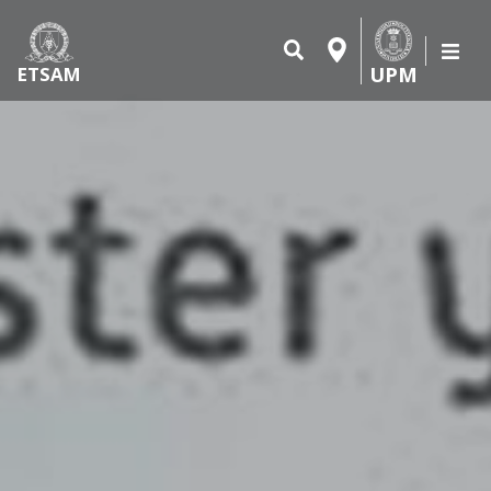
UPM
ETSAM