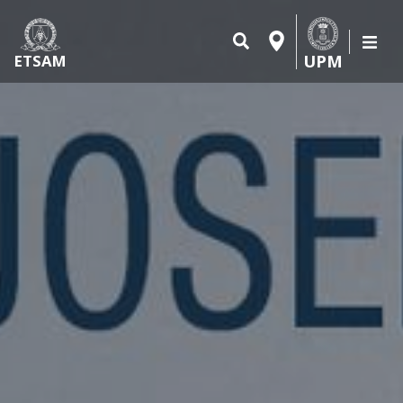
UPM
ETSAM