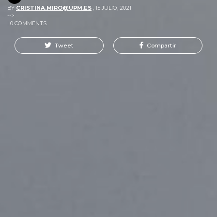
BY
CRISTINA.MIRO@UPM.ES
,
15 JULIO, 2021
-->
| 0 COMMENTS
Tweet
Compartir