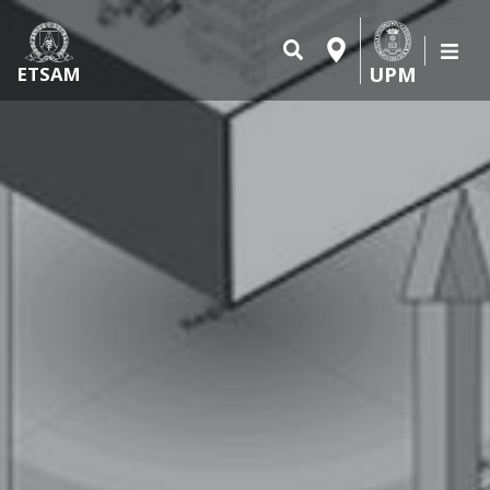
UPM
ETSAM