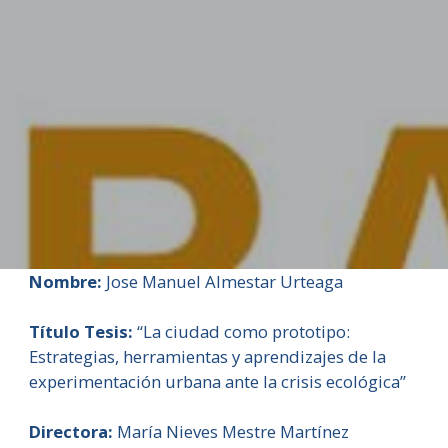
Nombre:
Jose Manuel Almestar Urteaga
Título Tesis:
“La ciudad como prototipo:
Estrategias, herramientas y aprendizajes de la
experimentación urbana ante la crisis ecológica”
Directora:
María Nieves Mestre Martínez