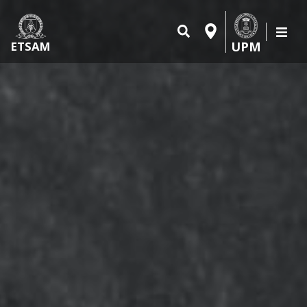
UPM
ETSAM