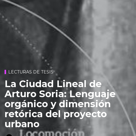
LECTURAS DE TESIS
La Ciudad Lineal de
Arturo Soria: Lenguaje
orgánico y dimensión
retórica del proyecto
urbano