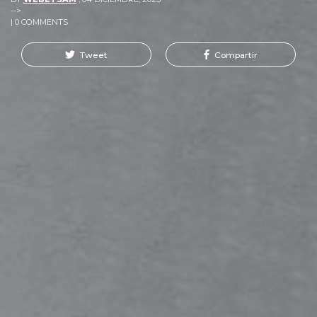
-->
| 0 COMMENTS
Tweet
Compartir