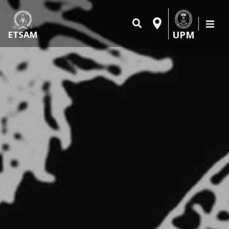
UPM
ETSAM