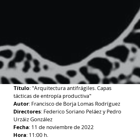
Título
: "Arquitectura antifrágiles. Capas
tácticas de entropía productiva"
Autor
: Francisco de Borja Lomas Rodríguez
Directores
: Federico Soriano Peláez y Pedro
Urzáiz González
Fecha
: 11 de noviembre de 2022
Hora
: 11:00 h.