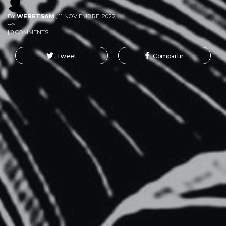
BY
WEBETSAM
,
11 NOVIEMBRE, 2022
-->
| 0 COMMENTS
Tweet
Compartir