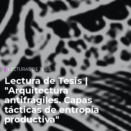
LECTURAS DE TESIS
Lectura de Tesis |
"Arquitectura
antifrágiles. Capas
tácticas de entropía
productiva"