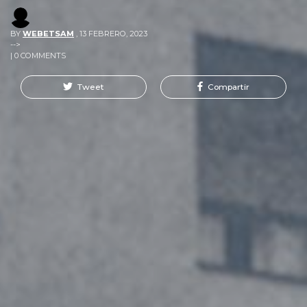
BY
WEBETSAM
,
13 FEBRERO, 2023
-->
| 0 COMMENTS
Tweet
Compartir