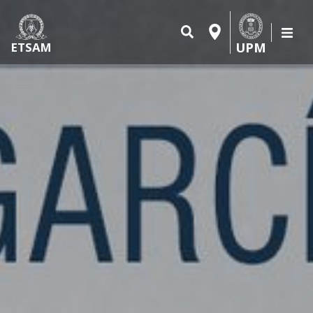
UPM
ETSAM