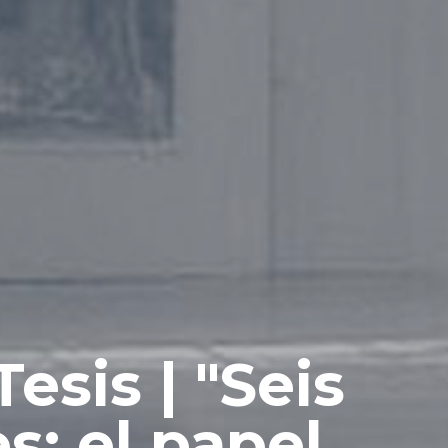
esis | "Seis
s: el papel