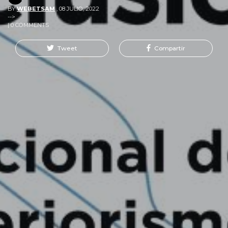
BY
WEBETSAM
,
08 JULIO, 2022
-->
| 0 COMMENTS
Tweet
Compartir