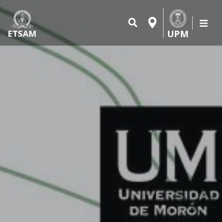
UPM
ETSAM