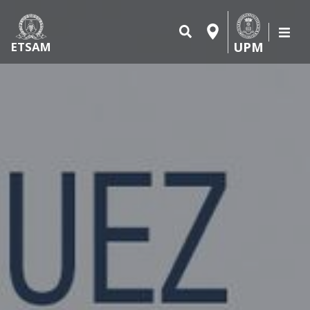
UPM
ETSAM