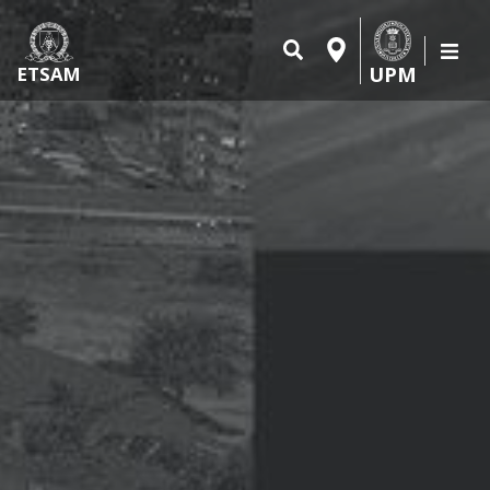
UPM
ETSAM