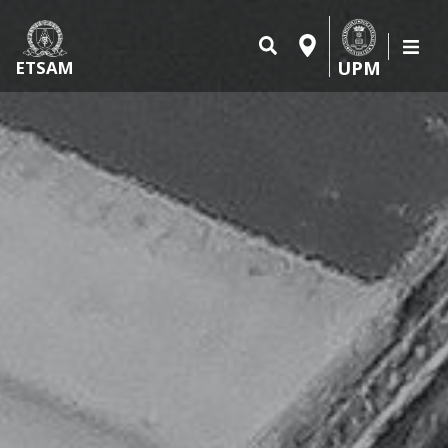
UPM
ETSAM