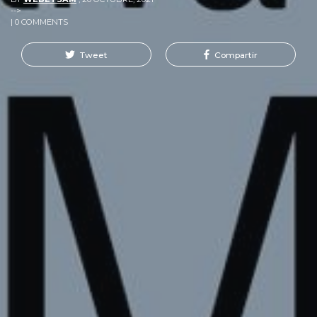
-->
| 0 COMMENTS
Tweet
Compartir