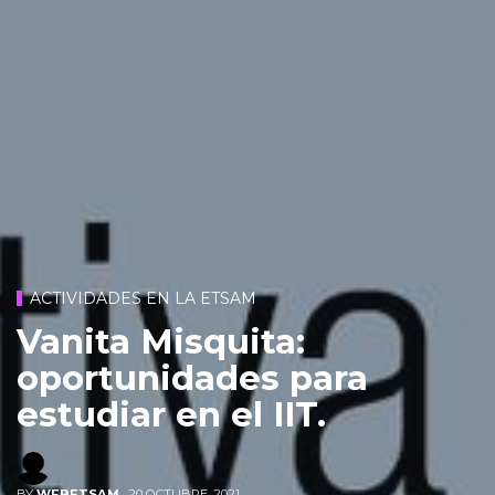
ACTIVIDADES EN LA ETSAM
Vanita Misquita:
oportunidades para
estudiar en el IIT.
BY
WEBETSAM
,
20 OCTUBRE, 2021