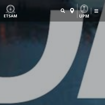
UPM
ETSAM