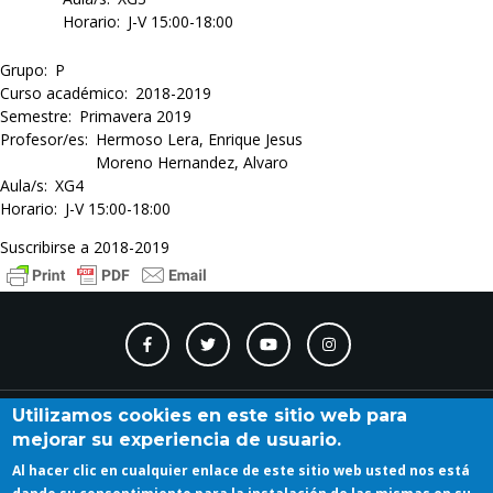
Horario
J-V 15:00-18:00
Grupo
P
Curso académico
2018-2019
Semestre
Primavera 2019
Profesor/es
Hermoso Lera, Enrique Jesus
Moreno Hernandez, Alvaro
Aula/s
XG4
Horario
J-V 15:00-18:00
Suscribirse a 2018-2019
Contacto
Accesibilidad
Directorio
Calendario
A_Z
Utilizamos cookies en este sitio web para
mejorar su experiencia de usuario.
Al hacer clic en cualquier enlace de este sitio web usted nos está
Iniciar sesión