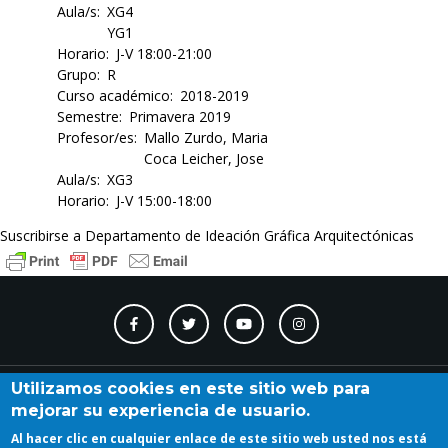
Aula/s
XG4
YG1
Horario
J-V 18:00-21:00
Grupo
R
Curso académico
2018-2019
Semestre
Primavera 2019
Profesor/es
Mallo Zurdo, Maria
Coca Leicher, Jose
Aula/s
XG3
Horario
J-V 15:00-18:00
Suscribirse a Departamento de Ideación Gráfica Arquitectónicas
Contacto
Accesibilidad
Directorio
Calendario
A_Z
Utilizamos cookies en este sitio web para
mejorar su experiencia de usuario.
Al hacer clic en cualquier enlace de este sitio web usted nos está