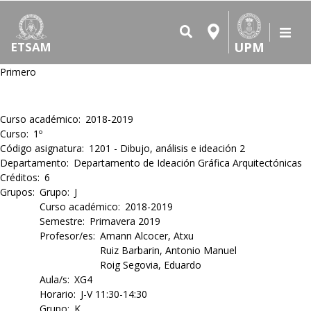
UPM
ETSAM
Primero
Curso académico
2018-2019
Curso
1º
Código asignatura
1201 - Dibujo, análisis e ideación 2
Departamento
Departamento de Ideación Gráfica Arquitectónicas
Créditos
6
Grupos
Grupo
J
Curso académico
2018-2019
Semestre
Primavera 2019
Profesor/es
Amann Alcocer, Atxu
Ruiz Barbarin, Antonio Manuel
Roig Segovia, Eduardo
Aula/s
XG4
Horario
J-V 11:30-14:30
Grupo
K