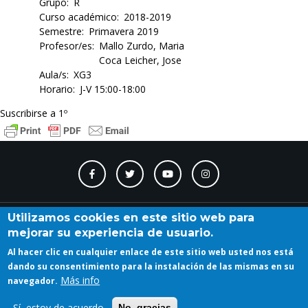
Grupo
R
Curso académico
2018-2019
Semestre
Primavera 2019
Profesor/es
Mallo Zurdo, Maria
Coca Leicher, Jose
Aula/s
XG3
Horario
J-V 15:00-18:00
Suscribirse a 1º
Contacto
Accesibilidad
Directorio
Calendario
A_Z
Utilizamos cookies en este sitio web para
mejorar su experiencia de usuario.
Al hacer clic en cualquier enlace de este sitio web usted nos está
Iniciar sesión
dando su consentimiento para la instalación de las mismas en su
Más info
navegador.
Sí, estoy de acuerdo
No, gracias