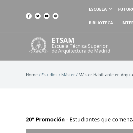
ESCUELA
FUTUR
BIBLIOTECA
INTE
ETSAM
Escuela Técnica Superior
de Arquitectura de Madrid
Breadcrumb
Home
Estudios
Máster
Máster Habilitante en Arquit
20ª Promoción
- Estudiantes que comenz