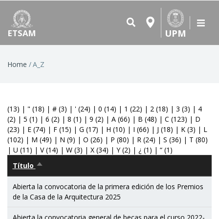
UPM
ETSAM
Breadcrumb
Home
A_Z
(13)
|
"
(18)
|
#
(3)
|
'
(24)
|
0
(14)
|
1
(22)
|
2
(18)
|
3
(3)
|
4
(2)
|
5
(1)
|
6
(2)
|
8
(1)
|
9
(2)
|
A
(66)
|
B
(48)
|
C
(123)
|
D
(23)
|
E
(74)
|
F
(15)
|
G
(17)
|
H
(10)
|
I
(66)
|
J
(18)
|
K
(3)
|
L
(102)
|
M
(49)
|
N
(9)
|
O
(26)
|
P
(80)
|
R
(24)
|
S
(36)
|
T
(80)
|
U
(11)
|
V
(14)
|
W
(3)
|
X
(34)
|
Y
(2)
|
¿
(1)
|
“
(1)
Título
Sort
descending
Abierta la convocatoria de la primera edición de los Premios
de la Casa de la Arquitectura 2025
Abierta la convocatoria general de becas para el curso 2022-